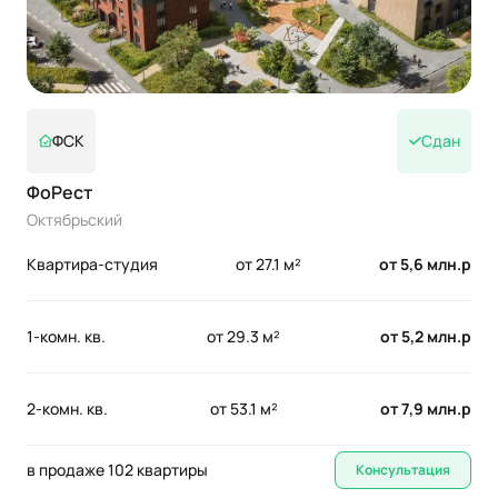
ФСК
Сдан
ФоРест
Октябрьский
Квартира-студия
от 27.1 м²
от 5,6 млн.р
1-комн. кв.
от 29.3 м²
от 5,2 млн.р
2-комн. кв.
от 53.1 м²
от 7,9 млн.р
в продаже 102 квартиры
Консультация