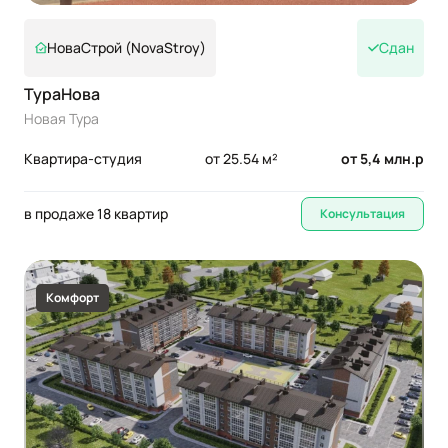
НоваСтрой (NovaStroy)
Сдан
ТураНова
Новая Тура
Квартира-студия
от 25.54 м²
от 5,4 млн.р
в продаже 18 квартир
Консультация
Комфорт