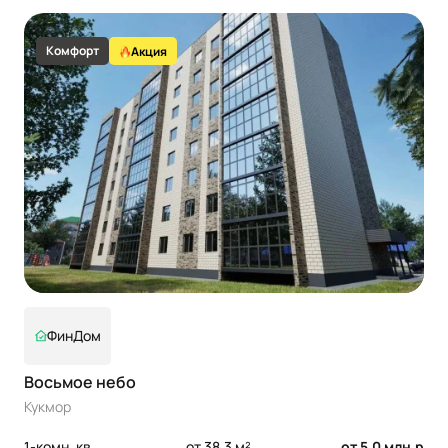
Комфорт
Акция
ФинДом
Восьмое небо
Кукмор
1-комн. кв.
от 38.3 м²
от 5,0 млн.р