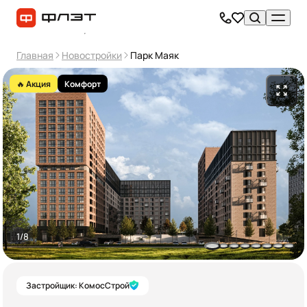
Главная
Новостройки
Парк Маяк
🔥 Акция
Комфорт
1/8
Застройщик: КомосСтрой