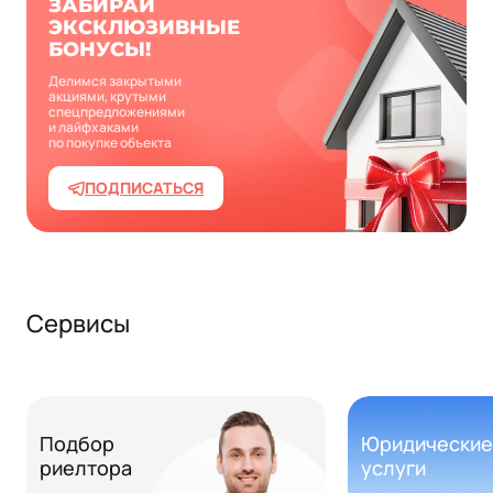
ЗАБИРАЙ
ЭКСКЛЮЗИВНЫЕ
БОНУСЫ!
Делимся закрытыми
акциями, крутыми
спецпредложениями
и лайфхаками
по покупке объекта
ПОДПИСАТЬСЯ
Сервисы
Подбор
Юридические
риелтора
услуги