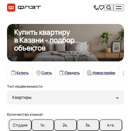
Купить квартиру
в Казани - подбор
объектов
Купить
Снять
Продать
Новостройки
С
Тип недвижимости
Квартиры
Количество комнат
Студия
1
к.
2
к.
3
к.
4+
к.