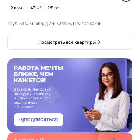
2 комн
43 м²
1/5 эт
ул. Карбышева, д.39, Казань, Приволжский
Посмотреть все квартиры
РАБОТА МЕЧТЫ
БЛИЖЕ, ЧЕМ
КАЖЕТСЯ!
Вакансии, лайфхаки
по трудоустройству
и бонусы только для
подписчиков
HR‑канала
ПОДПИСАТЬСЯ