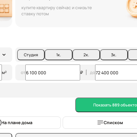
купите квартиру сейчас и снизьте
ставку потом
Студия
1
к.
2
к.
3
к.
м²
от
₽
до
Показать 889 объекто
На плане дома
Списком