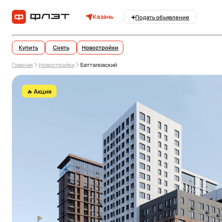
Казань
Подать объявление
Купить
Снять
Новостройки
Главная
Новостройки
Батталовский
🔥 Акция