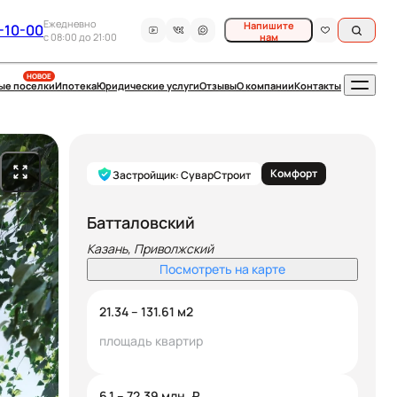
Ежедневно
Напишите
-10-00
c 08:00 до 21:00
нам
НОВОЕ
ые поселки
Ипотека
Юридические услуги
Отзывы
О компании
Контакты
Комфорт
Застройщик: СуварСтроит
Батталовский
Казань, Приволжский
Посмотреть на карте
21.34 – 131.61
м2
площадь квартир
6.1 – 72.39
млн. ₽