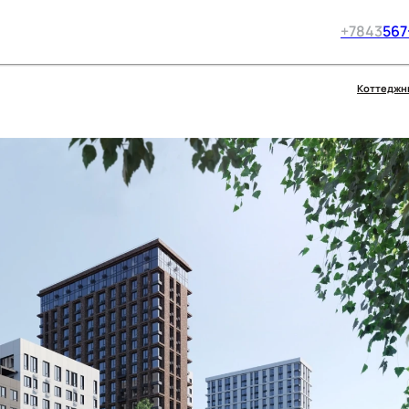
+7
843
567
Коттеджн