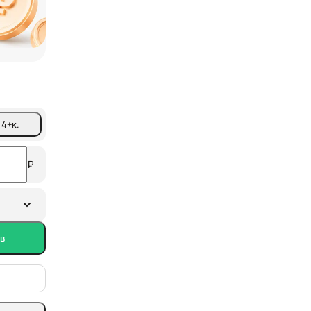
более 150 тыс.
от партнеров ФЛЭТ
4+
к.
₽
в