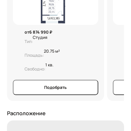
от
6 874 990 ₽
от
Студия
Тип:
Тип
20.75 м²
Площадь:
Пл
1 кв.
Свободно:
Св
Подобрать
Расположение