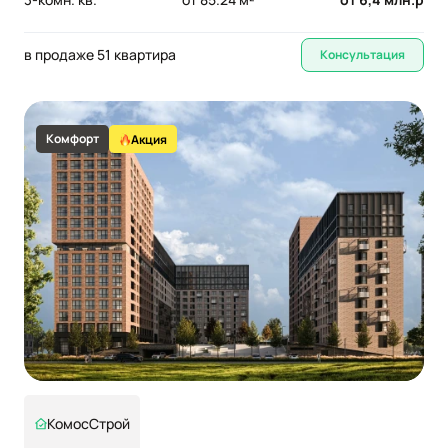
в продаже 51 квартира
Консультация
Комфорт
Акция
КомосСтрой