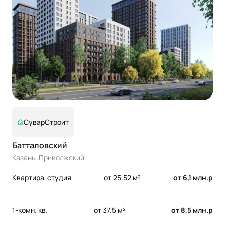
СуварСтроит
Батталовский
Казань, Приволжский
Квартира-студия
от 25.52 м²
от 6,1 млн.р
1-комн. кв.
от 37.5 м²
от 8,5 млн.р