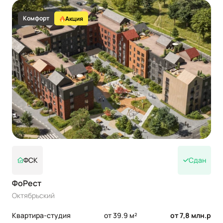
Комфорт
Акция
ФСК
Сдан
ФоРест
Октябрьский
Квартира-студия
от 39.9 м²
от 7,8 млн.р