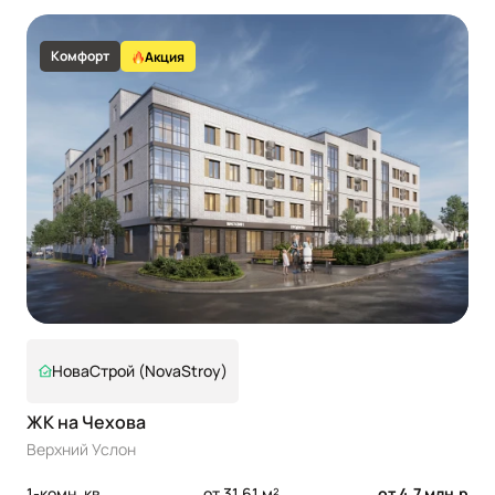
Комфорт
Акция
НоваСтрой (NovaStroy)
ЖК на Чехова
Верхний Услон
1-комн. кв.
от 31.61 м²
от 4,7 млн.р