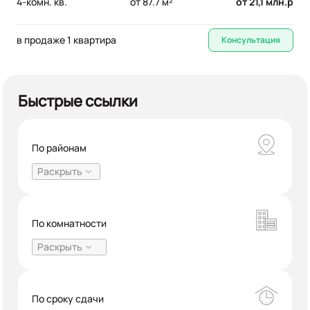
4-комн. кв.
от 87.7 м²
от 21,1 млн.р
в продаже 1 квартира
Консультация
Быстрые ссылки
По районам
Раскрыть
600
Авиастроительный
По комнатности
1483
Вахитовский
Раскрыть
1284
6002
Вознесенский тракт
Двухкомнатные
По сроку сдачи