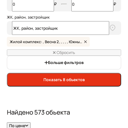
₽
₽
ЖК, район, застройщик
Жилой комплекс: , Весна 2, , , , , Южный парк, Мечта, Дома у сада, Счастье в Казани, , , , , , , , , , , Новые Горки, Жилой дом на Хади Атласи, , , , Солнечный город, , Дольче Вита
Сбросить
Больше фильтров
Показать 8 объектов
Найдено
573
обьекта
По цене