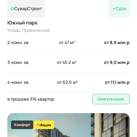
СуварСтроит
Сдан
Южный парк
Усады, Приволжский
2-комн. кв.
от 47 м²
от 8,9 млн.р
3-комн. кв.
от 45.2 м²
от 9,0 млн.р
4-комн. кв.
от 62.6 м²
от 11,1 млн.р
в продаже 316 квартир
Консультация
Комфорт
Акция