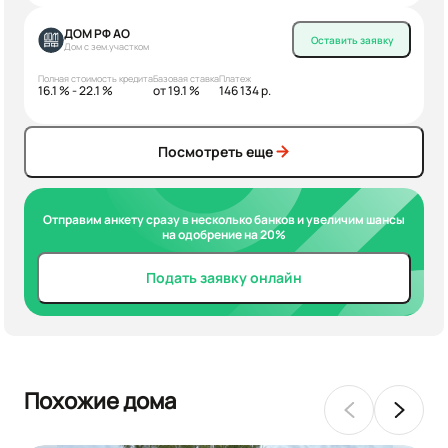
ДОМ РФ АО
Оставить заявку
Дом с зем.участком
Полная стоимость кредита
Базовая ставка
Платеж
16.1 % - 22.1 %
от 19.1 %
146 134 р.
Посмотреть еще
Отправим анкету сразу в несколько банков и увеличим шансы
на одобрение на 20%
Подать заявку онлайн
Похожие дома