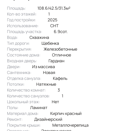
Часть мебели остаётся. Расставляйте акценты — и
Площадь:
108.6/42.5/31.3м²
здравствуйте, новая жизнь.
Кол-во этажей:
1
Что делает этот дом особенным:
Год постройки:
2025
Элитные материалы без компромиссов.
Использование:
СНТ
Стены — облицовочный кирпич «Заво» + керамический
Площадь участка:
6.9сот.
блок Porotherm 38 см. Фундамент — свайно-ростверковый с
Вода:
скважина
монолитной плитой. Окна — 5-камерный немецкий профиль
Тип дороги:
щебенка
(3 стекла). Крыша — мягкая черепица с водостоком. Здесь
Перекрытия:
Железобетонные
не экономили. Здесь строили для себя.
Состояние дома:
Отличное
Полная автономия и готовые коммуникации.
Входная дверь:
Гардиан
Своя скважина 70 метров — вода бесплатно и навсегда.
Двери:
из массива
Сантехника:
новая
Канализация. Электричество. Подъездная дорога с
Отделка санузла:
кафель
щебнем, откатные ворота — заезжайте с главной аллеи
Потолки:
натяжные
прямо к дому.
Количество комнат:
3
Газ уже в пути.
Количество санузлов:
1
Осень 2026 — и магистральный газ будет на участке. А
Цокольный этаж:
Нет
пока вы наслаждаетесь тишиной и автономностью.Участок
Полы:
ламинат
6,9 сотки. Без компромиссов.
Материал дома:
кирпич красный
Удобный подъезд, продуманная въездная группа, место
Ремонт:
Дизайнерский
для цветов, зелени, детского уголка. Всё под рукой.
Покрытие крыши:
металлочерепица
Инфраструктура без иллюзий.
Отопление:
электрическое