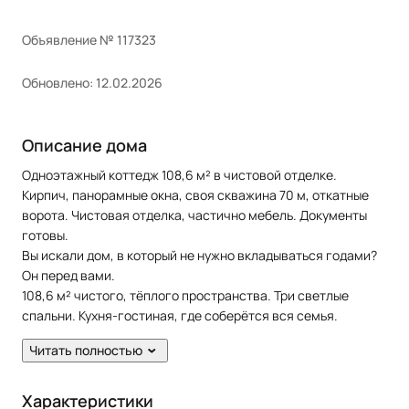
Объявление № 117323
Обновлено: 12.02.2026
Описание дома
Одноэтажный коттедж 108,6 м² в чистовой отделке.
Кирпич, панорамные окна, своя скважина 70 м, откатные
ворота. Чистовая отделка, частично мебель. Документы
готовы.
Вы искали дом, в который не нужно вкладываться годами?
Он перед вами.
108,6 м² чистого, тёплого пространства. Три светлые
спальни. Кухня-гостиная, где соберётся вся семья.
Большие панорамные окна — не насмотреться на свой
Читать полностью
участок.
Это не «коробка», которую вам предстоит доделывать. Это
дом, где уже можно жить. Чистовая отделка выполнена.
Характеристики