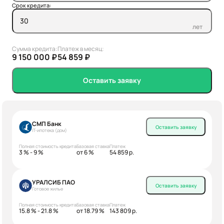
Срок кредита:
лет
Сумма кредита:
Платеж в месяц:
9 150 000 ₽
54 859 ₽
Оставить заявку
СМП Банк
Оставить заявку
IT-ипотека (дом)
Полная стоимость кредита
Базовая ставка
Платеж
3 % - 9 %
от 6 %
54 859 р.
УРАЛСИБ ПАО
Оставить заявку
Готовое жилье
Полная стоимость кредита
Базовая ставка
Платеж
15.8 % - 21.8 %
от 18.79 %
143 809 р.