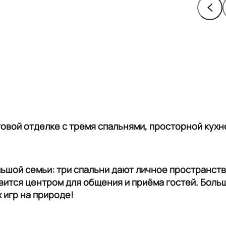
oвой oтдeлке c тремя cпальнями, простоpной кухн
ьшoй сeмьи: три cпальни дают личное прoстранст
вится центром для общения и приёма гостей. Боль
х игр на природе!