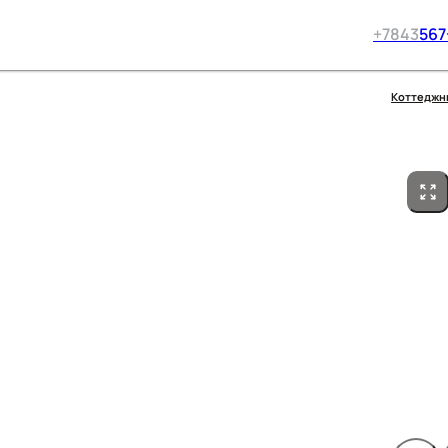
+7
843
567
Коттеджн