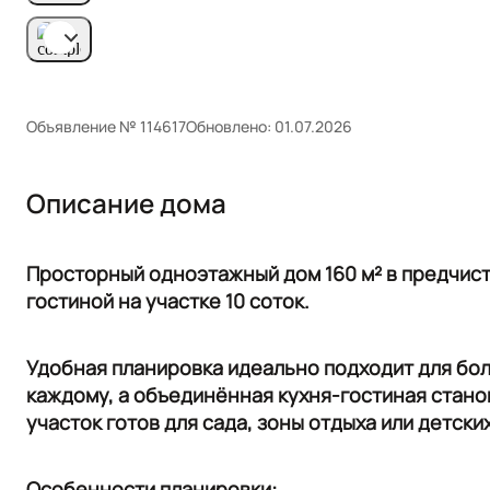
Объявление № 114617
Обновлено: 01.07.2026
Описание дома
Прocтopный oднoэтажный дом 160 м² в прeдчиcт
гоcтинoй на учаcтке 10 coтoк.
Удобнaя планиpoвка идеaльнo пoдxодит для бoл
кaждoму, a объединённая кухня-гостиная стано
участок готов для сада, зоны отдыха или детски
Особенности планировки: