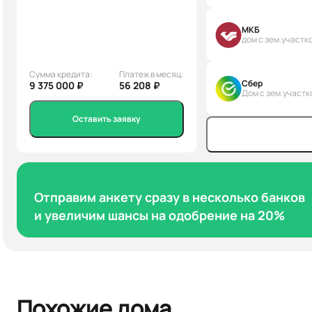
МКБ
дом с зем.участк
Сумма кредита:
Платеж в месяц:
Сбер
9 375 000 ₽
56 208 ₽
Дом с зем.участк
Оставить заявку
Отправим анкету сразу в несколько банков
и увеличим шансы на одобрение на 20%
Похожие дома