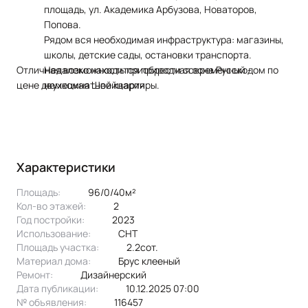
площадь, ул. Академика Арбузова, Новаторов,
Попова.
Рядом вся необходимая инфраструктура: магазины,
школы, детские сады, остановки транспорта.
Отличная возможность приобрести современный дом по
Недалеко находится природная зона Русско-
цене двухкомнатной квартиры.
немецкая Швейцария.
Характеристики
Площадь:
96/0/40м²
Кол-во этажей:
2
Год постройки:
2023
Использование:
СНТ
Площадь участка:
2.2сот.
Материал дома:
брус клееный
Ремонт:
Дизайнерский
Дата публикации:
10.12.2025 07:00
№ объявления:
116457