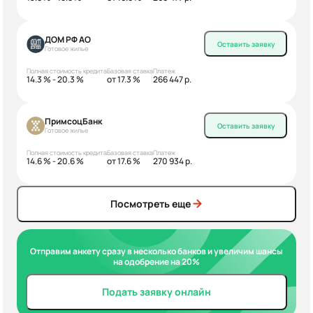
ДОМ РФ АО
Оставить заявку
Готовое жилье
Полная стоимость кредита
Базовая ставка
Платеж
14.3 % - 20.3 %
от 17.3 %
266 447 р.
ПримсоцБанк
Оставить заявку
Готовое жилье
Полная стоимость кредита
Базовая ставка
Платеж
14.6 % - 20.6 %
от 17.6 %
270 934 р.
Посмотреть еще
Отправим анкету сразу в несколько банков и увеличим шансы
на одобрение на 20%
Подать заявку онлайн