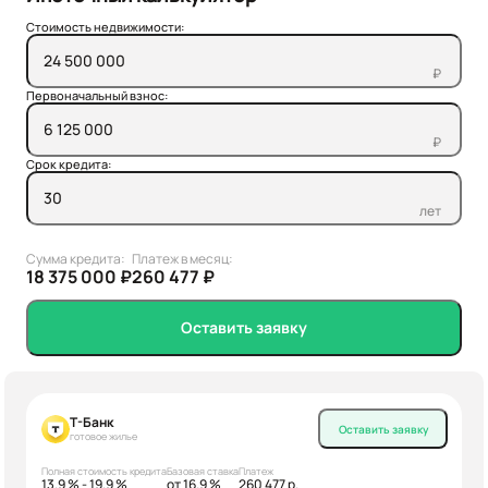
Стоимость недвижимости:
₽
Первоначальный взнос:
₽
Срок кредита:
лет
Сумма кредита:
Платеж в месяц:
18 375 000 ₽
260 477 ₽
Оставить заявку
Т-Банк
Оставить заявку
готовое жилье
Полная стоимость кредита
Базовая ставка
Платеж
13.9 % - 19.9 %
от 16.9 %
260 477 р.