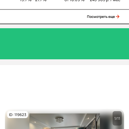
Посмотреть еще
ID: 119623
1/11