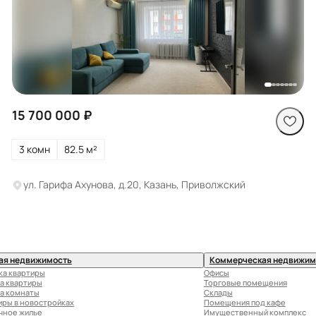
Посмотреть все
фото
15 700 000 ₽
3 комн
82.5 м²
ул. Гарифа Ахунова, д.20, Казань, Приволжский
ая недвижимость
Коммерческая недвижим
ка квартиры
Офисы
а квартиры
Торговые помещения
а комнаты
Склады
иры в новостройках
Помещения под кафе
чное жилье
Имущественный комплекс