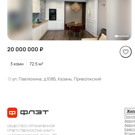
Посмотреть все
фото
20 000 000 ₽
3 комн
72.5 м²
ул. Павлюхина, д.108Б, Казань, Приволжский
Жил
Покуп
Аренд
Аренд
ОБЩЕСТВО С ОГРАНИЧЕННОЙ
Кварт
ОТВЕТСТВЕННОСТЬЮ «КАНТ»
Втори
ул. Спартаковская 2, помещ. 231