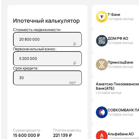
Т-Банк
готовое жилье
Ипотечный калькулятор
Стоимость недвижимости:
ДОМ РФ АО
Готовое жилье
₽
Первоначальный взнос:
ПримсоцБанк
₽
Готовое жилье
Срок кредита:
лет
Азиатско-Тихоокеанск
Банк(АТБ)
готовое жилье
СОВКОМБАНК П
Готовое жилье
Сумма кредита:
Платеж в месяц:
Альфабанк АО
15 600 000 ₽
221 139 ₽
готовая квартира