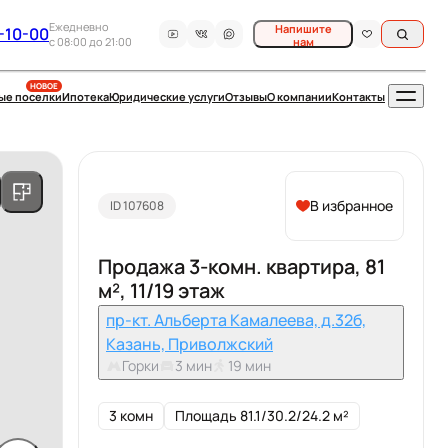
Ежедневно
Напишите
-10-00
c 08:00 до 21:00
нам
НОВОЕ
ые поселки
Ипотека
Юридические услуги
Отзывы
О компании
Контакты
В избранное
ID 107608
Продажа 3-комн. квартира, 81
м², 11/19 этаж
пр-кт. Альберта Камалеева, д.32б,
Казань, Приволжский
Горки
3 мин
19 мин
3 комн
Площадь 81.1/30.2/24.2 м²