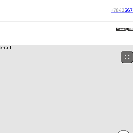
+7
843
567
Коттеджн