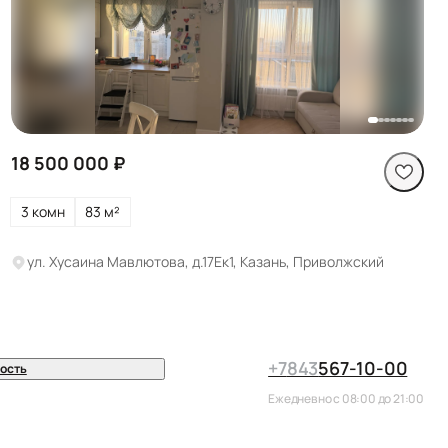
Посмотреть все
фото
18 500 000 ₽
3 комн
83 м²
ул. Хусаина Мавлютова, д.17Ек1, Казань, Приволжский
+7
843
567-10-00
ость
Ежедневно с 08:00 до 21:00