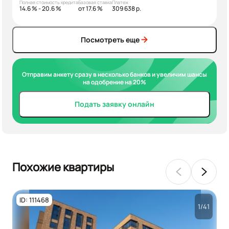
Полная стоимость кредита
Базовая ставка
Платеж
14.6 % - 20.6 %
от 17.6 %
309 638 р.
Посмотреть еще
Отправим анкету сразу в несколько банков и увеличим шансы
на одобрение на 20%
Подать заявку онлайн
Похожие квартиры
ID: 111468
1/41