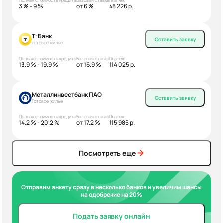
Полная стоимость кредита
Базовая ставка
Платеж
3 % - 9 %
от 6 %
48 226 р.
Т-Банк
Оставить заявку
готовое жилье
Полная стоимость кредита
Базовая ставка
Платеж
13.9 % - 19.9 %
от 16.9 %
114 025 р.
Металлинвестбанк ПАО
Оставить заявку
Готовое жилье
Полная стоимость кредита
Базовая ставка
Платеж
14.2 % - 20.2 %
от 17.2 %
115 985 р.
Посмотреть еще
Отправим анкету сразу в несколько банков и увеличим шансы
на одобрение на 20%
Подать заявку онлайн