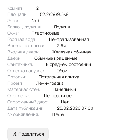
• Футбольно-баскетбольная площадка для активного
Комнат:
2
отдыха
Площадь:
52.2/29/9.5м²
• Качественные лавочки у каждого подъезда для душевных
Этаж:
2/9
бесед
Балкон, лоджия:
лоджия
• Просторные лоджии в каждой квартире – идеальное
Окна:
пластиковые
место для творчества или хранения
Горячая вода:
централизованная
О доме:
Высота потолков:
2.6м
• 9 этажей – оптимальный вариант для тех, кто ценит
Входная дверь:
Железная обычная
комфорт без лишнего подъёма
Двери:
обычные крашенные
• Отличная транспортная доступность – остановки
Сантехника:
в среднем состоянии
общественного транспорта в двух шагах
Отделка санузла:
обои
Потолки:
потолочная плитка
• Развитая инфраструктура: школы, детские сады и
Проект:
ленинградка
магазины – всё под рукой
Материал стен:
Панельный
Этот дом – настоящий пример удачного городского
Отопление:
центральное
планирования.
Огороженный двор:
Нет
Присоединяйтесь к дружному сообществу жильцов, где
Дата публикации:
25.02.2026 07:00
каждый находит свой уголок счастья!
№ объявления:
117454
Ваш новый адрес ждёт вас!
Поделиться