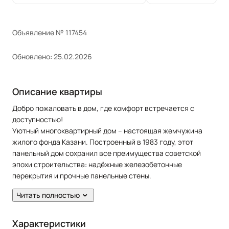
Объявление № 117454
Обновлено: 25.02.2026
Описание квартиры
Добро пожаловать в дом, где комфорт встречается с
доступностью!
Уютный многоквартирный дом – настоящая жемчужина
жилого фонда Казани. Построенный в 1983 году, этот
панельный дом сохранил все преимущества советской
эпохи строительства: надёжные железобетонные
перекрытия и прочные панельные стены.
Особенности, которые вас порадуют:
Читать полностью
• 13 просторных подъездов с удобными лифтами
• Благоустроенный двор с современной детской
площадкой
Характеристики