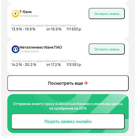
Т-Банк
Оставить заявку
готовое жилье
Полная стоимость кредита
Базовая ставка
Платеж
13.9 % - 19.9 %
от 16.9 %
111 633 р.
Металлинвестбанк ПАО
Оставить заявку
Готовое жилье
Полная стоимость кредита
Базовая ставка
Платеж
14.2 % - 20.2 %
от 17.2 %
113 551 р.
Посмотреть еще
Отправим анкету сразу в несколько банков и увеличим шансы
на одобрение на 20%
Подать заявку онлайн