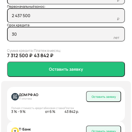
₽
Первоначальный взнос:
₽
Срок кредита:
лет
Сумма кредита:
Платеж в месяц:
7 312 500 ₽
43 842 ₽
Оставить заявку
ДОМ РФ АО
Оставить заявку
IT-ипотека
Полная стоимость кредита
Базовая ставка
Платеж
3 % - 9 %
от 6 %
43 842 р.
Т-Банк
Оставить заявку