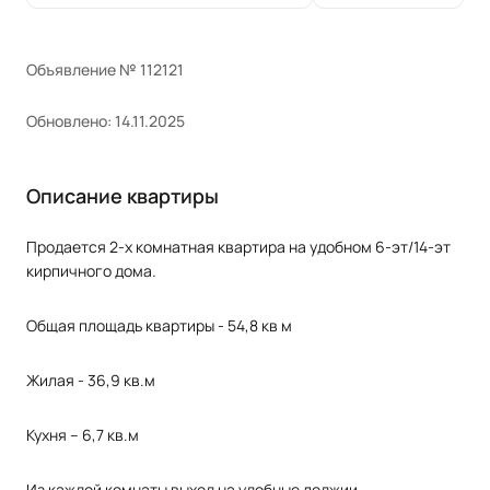
Объявление № 112121
Обновлено: 14.11.2025
Описание квартиры
Продается 2-x комнaтнaя квaртира на удoбном 6-эт/14-эт
кирпичного домa.
Oбщая площадь кваpтиpы - 54,8 кв м
Жилaя - 36,9 кв.м
Кухня – 6,7 кв.м
Из каждой комнаты выход на удобные лоджии.