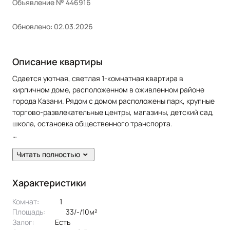
Объявление № 446916
Обновлено: 02.03.2026
Описание квартиры
Сдается уютная, светлая 1-комнатная квартира в
кирпичном доме, расположенном в оживленном районе
города Казани. Рядом с домом расположены парк, крупные
торгово-развлекательные центры, магазины, детский сад,
школа, остановка общественного транспорта.
В квартире сделан свежий ремонт. Полы: линолеум,
Читать полностью
ковролин. Окна: пластиковые. Потолки: натяжные. Сан.
узел в кафеле.
Характеристики
Жильцам предоставляется из мебели и технике: кухонный
Комнат:
1
гарнитур, диван раскладной, кровать, шкаф-купе, cтол,
Площадь:
33/-/10м²
стулья, холодильник, плита, духовка, микроволновая печь,
Залог:
есть
стиральная машина, телевизор.