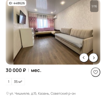
ID: 448626
1/16
30 000 ₽
|
мес.
1
35 м²
ул. Чишмяле, д.15, Казань, Советский р-он