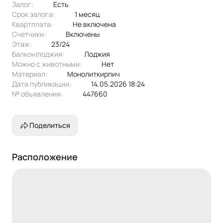
Залог:
есть
диван раскладной, шкаф-купе, комод, cтол, стулья. Из
Срок залога:
1 месяц
техники: холодильник, плита, микроволновая печь, чайник,
Квартплата:
не включена
духовка, стиральная машина.
Счетчики:
включены
Эксклюзивное предложение!
Этаж:
23/24
Балкон/лоджия:
лоджия
Можно с животными:
нет
Материал:
монолиткирпич
Дата публикации:
14.05.2026 18:24
№ объявления:
447660
Поделиться
Расположение