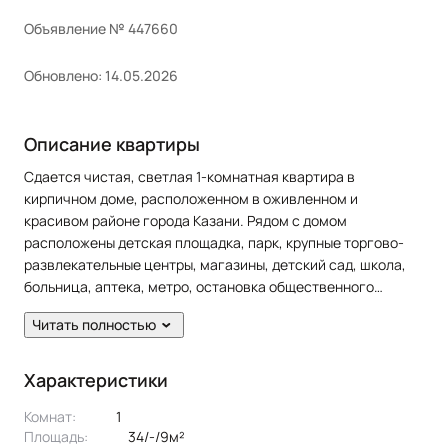
Объявление № 447660
Обновлено: 14.05.2026
Описание квартиры
Сдается чистая, светлая 1-комнатная квартира в
кирпичном доме, расположенном в оживленном и
красивом районе города Казани. Рядом с домом
расположены детская площадка, парк, крупные торгово-
развлекательные центры, магазины, детский сад, школа,
больница, аптека, метро, остановка общественного
транспорта.
Читать полностью
В квартире сделан качественный ремонт. Полы: линолеум.
Окна: пластиковые. Потолки: натяжные. Сан. узел в кафеле.
Характеристики
Есть лоджия.
Комнат:
1
Площадь:
34/-/9м²
Жильцам предоставляется из мебели: кухонный гарнитур,