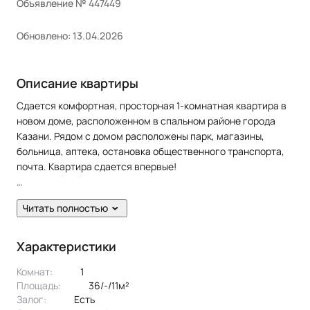
Объявление № 447449
Обновлено: 13.04.2026
Описание квартиры
Сдается комфортная, просторная 1-комнатная квартира в
новом доме, расположенном в спальном районе города
Казани. Рядом с домом расположены парк, магазины,
больница, аптека, остановка общественного транспорта,
почта. Квартира сдается впервые!
В квартире сделан дизайнерский ремонт. Полы: ламинат.
Читать полностью
Окна: пластиковые. Потолки: натяжные. Сан. узел в кафеле.
Жильцам предоставляется из мебели: кухонный гарнитур,
Характеристики
кровать, шкаф, cтол, стулья. Из техники: холодильник,
Комнат:
1
духовка, варочная панель, чайник, посудомоечная машина,
Площадь:
36/-/11м²
стиральная машина, телевизор, кондиционер.
Залог:
есть
Эксклюзивное предложение!