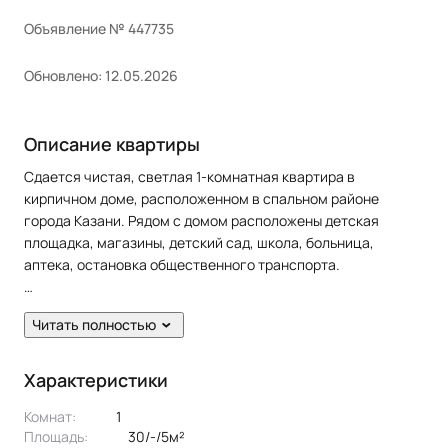
Объявление № 447735
Обновлено: 12.05.2026
Описание квартиры
Сдается чистая, светлая 1-комнатная квартира в
кирпичном доме, расположенном в спальном районе
города Казани. Рядом с домом расположены детская
площадка, магазины, детский сад, школа, больница,
аптека, остановка общественного транспорта.
В квартире сделан косметический ремонт. Сан. узел в
Читать полностью
кафеле. Есть балкон.
Жильцам предоставляется из мебели: кухонный гарнитур,
Характеристики
диван раскладной, шкаф, cтол, стулья. Из техники:
Комнат:
1
холодильник, плита, духовка, стиральная машина.
Площадь:
30/-/5м²