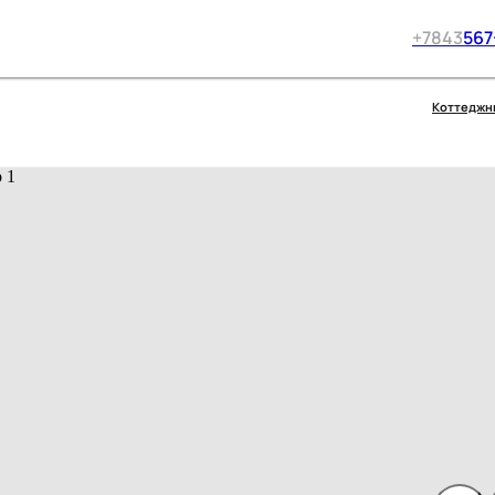
+7
843
567
Коттеджн