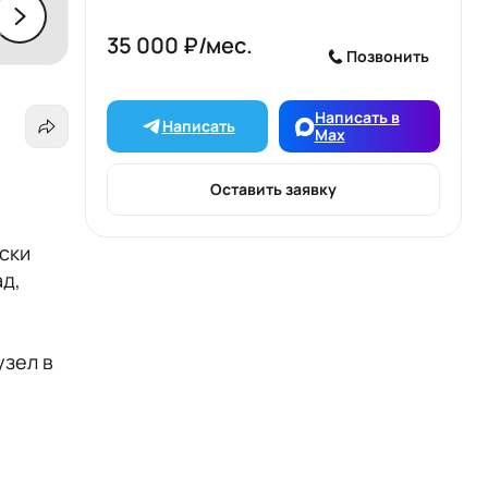
35 000 ₽/мес.
Позвонить
Написать в
Написать
Max
Оставить заявку
ски
ад,
узел в
шкаф,
атель.