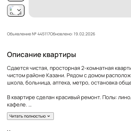
Объявление № 445117
Обновлено: 19.02.2026
Описание квартиры
Сдается чистая, просторная 2-комнатная кварт
чистом районе Казани. Рядом с домом расположе
школа, больница, аптека, метро, остановка общ
В квартире сделан красивый ремонт. Полы: линол
кафеле.
Читать полностью
Жильцам предоставляется из мебели: кухонный 
cтол, стулья. Из техники: холодильник, плита, 