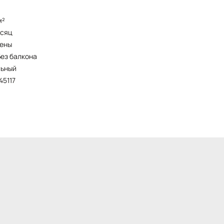
м²
есяц
чены
без балкона
льный
445117