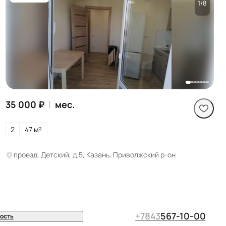
1/8
Посмотреть все
фото
|
35 000 ₽
мес.
2
47 м²
проезд. Детский, д.5, Казань, Приволжский р-он
+7
843
567-10-00
ость