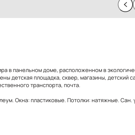
ира в панельном доме, расположенном в экологиче
ны детская площадка, сквер, магазины, детский с
ественного транспорта, почта.
еум. Окна: пластиковые. Потолки: натяжные. Сан. 
гарнитур, диван, диван раскладной, гардеробная, 
духовка, стиральная машина, телевизор, водонагрев