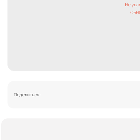
Не уда
ОБН
Поделиться: