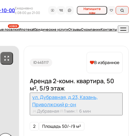
Ежедневно
Напишите
-10-00
c 08:00 до 21:00
нам
НОВОЕ
ые поселки
Ипотека
Юридические услуги
Отзывы
О компании
Контакты
В избранное
ID 445117
Аренда 2-комн. квартира, 50
м², 5/9 этаж
ул. Дубравная, д.23, Казань,
Приволжский р-он
Дубравная
1 мин
6 мин
2
Площадь 50/-/9 м²