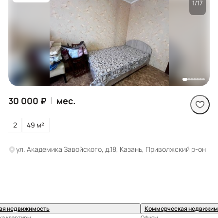
1/17
Посмотреть все
фото
|
30 000 ₽
мес.
2
49 м²
ул. Академика Завойского, д.18, Казань, Приволжский р-он
ая недвижимость
Коммерческая недвижим
ка квартиры
Офисы