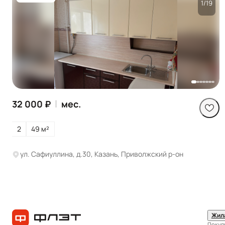
1/19
Посмотреть все
фото
|
32 000 ₽
мес.
2
49 м²
ул. Сафиуллина, д.30, Казань, Приволжский р-он
Жил
Покуп