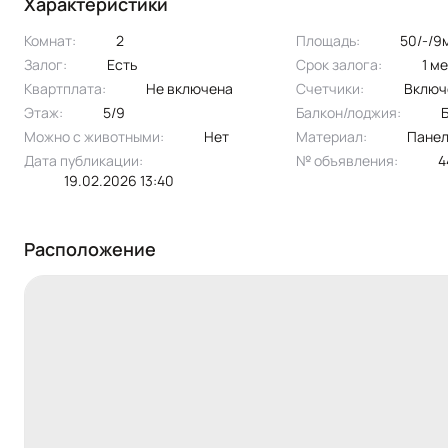
Характеристики
Эксклюзивное предложение!!
Комнат:
2
Площадь:
50/-/9
Залог:
есть
Срок залога:
1 м
Квартплата:
не включена
Счетчики:
вклю
Этаж:
5/9
Балкон/лоджия:
Можно с животными:
нет
Материал:
пане
Дата публикации:
№ объявления:
19.02.2026 13:40
Расположение