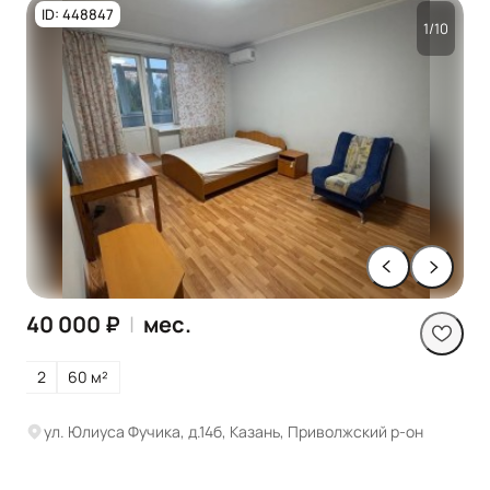
ID: 448847
1/10
40 000 ₽
|
мес.
2
60 м²
ул. Юлиуса Фучика, д.14б, Казань, Приволжский р-он