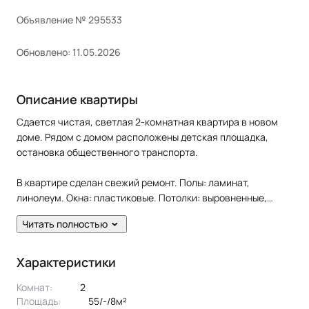
Объявление № 295533
Обновлено: 11.05.2026
Описание квартиры
Сдается чистая, светлая 2-комнатная квартира в новом
доме. Рядом с домом расположены детская площадка,
остановка общественного транспорта.
В квартире сделан свежий ремонт. Полы: ламинат,
линолеум. Окна: пластиковые. Потолки: выровненные,
побеленные. Сан. узел в кафеле. Есть балкон.
Читать полностью
Жильцам предоставляется из мебели: кухонный гарнитур,
шкаф, прихожая, 2х спальная кровать, стол-стулья. Из
Характеристики
техники: плита, холодильник, стиральная машина.
Комнат:
2
Площадь:
55/-/8м²