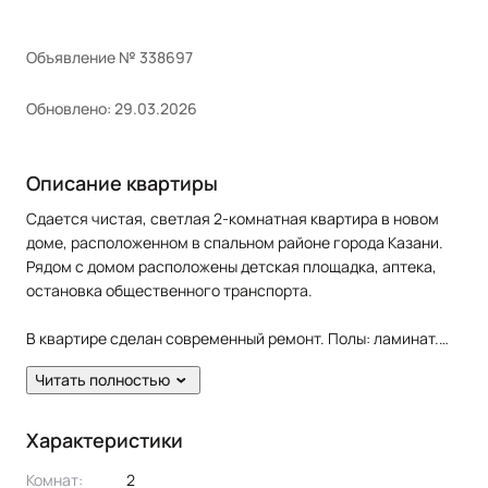
Объявление № 338697
Обновлено: 29.03.2026
Описание квартиры
Сдается чистая, светлая 2-комнатная квартира в новом
доме, расположенном в спальном районе города Казани.
Рядом с домом расположены детская площадка, аптека,
остановка общественного транспорта.
В квартире сделан современный ремонт. Полы: ламинат.
Окна: пластиковые. Сан. узел в кафеле. Есть лоджия.
Читать полностью
Квартира оснащена всем необходимым для комфортного
проживания: кухонный гарнитур, диван раскладной,
Характеристики
кровать, детская мебель 2 кровати, шкаф, cтол, стулья. Из
Комнат:
2
техники: холодильник, плита, духовка, микроволновая