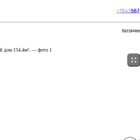
+7
843
567
Коттеджн