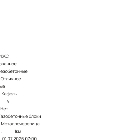
ИЖС
зованное
лезобетонные
Отличное
тые
кафель
4
Нет
газобетонные блоки
металлочерепица
:
1км
01.07.2026 07:00