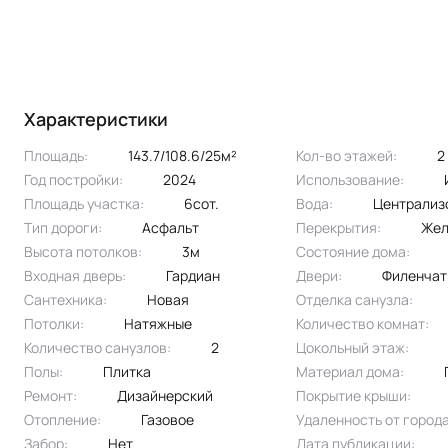
Характеристики
Площадь:
143.7/108.6/25м²
Кол-во этажей:
2
Год постройки:
2024
Использование:
Площадь участка:
6сот.
Вода:
централи
Тип дороги:
асфальт
Перекрытия:
Же
Высота потолков:
3м
Состояние дома:
Входная дверь:
Гардиан
Двери:
филенча
Сантехника:
новая
Отделка санузла:
Потолки:
натяжные
Количество комнат:
Количество санузлов:
2
Цокольный этаж:
Полы:
плитка
Материал дома:
Ремонт:
Дизайнерский
Покрытие крыши:
Отопление:
газовое
Удаленность от города
Забор:
нет
Дата публикации: