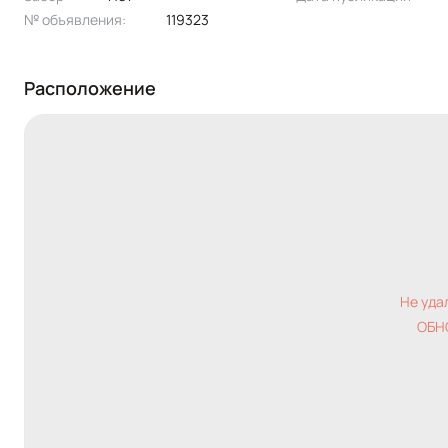
№ объявления:
119323
Расположение
Не уда
ОБН