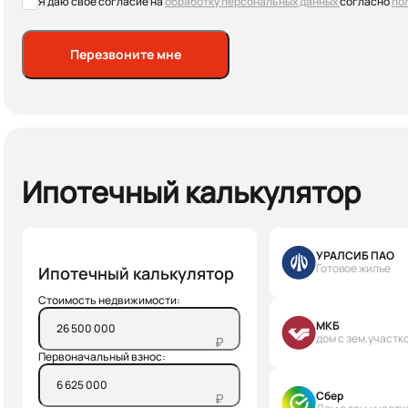
Я даю свое согласие на
обработку персональных данных
согласно
по
Перезвоните мне
Ипотечный калькулятор
УРАЛСИБ ПАО
Готовое жилье
Ипотечный калькулятор
Стоимость недвижимости:
МКБ
дом с зем.участк
₽
Первоначальный взнос:
Сбер
₽