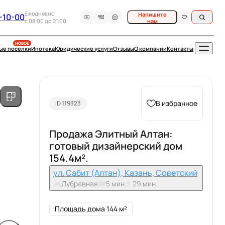
Ежедневно
Напишите
-10-00
c 08:00 до 21:00
нам
НОВОЕ
ые поселки
Ипотека
Юридические услуги
Отзывы
О компании
Контакты
В избранное
ID 119323
Продажа Элитный Алтан:
готовый дизайнерский дом
154.4м².
ул. Сабит (Алтан), Казань, Советский
Дубравная
5 мин
29 мин
Площадь дома 144 м²