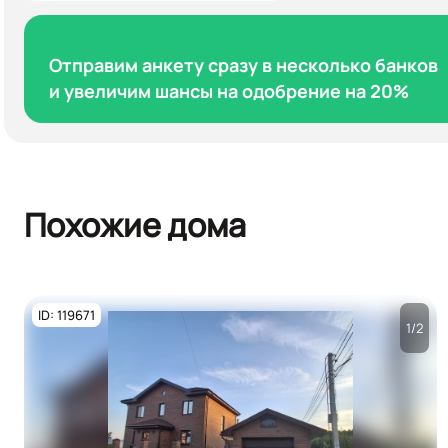
Отправим анкету сразу в несколько банков
и увеличим шансы на одобрение на 20%
Похожие дома
ID: 119671
1/2
Посмотреть все
фото