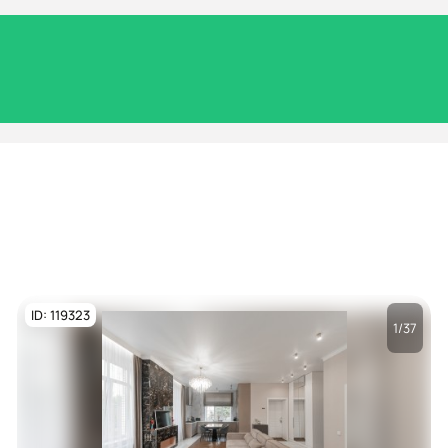
ID: 119323
1/37
Посмотреть все
фото