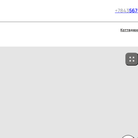
+7
843
567
Коттеджн