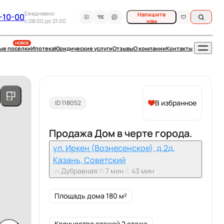
Ежедневно
Напишите
-10-00
c 08:00 до 21:00
нам
НОВОЕ
ые поселки
Ипотека
Юридические услуги
Отзывы
О компании
Контакты
В избранное
ID 118052
Продажа Дом в черте города.
ул. Иркен (Вознесенское), д.2д,
Казань, Советский
Дубравная
7 мин
43 мин
Площадь дома 180 м²
Количество этажей 2 этажа