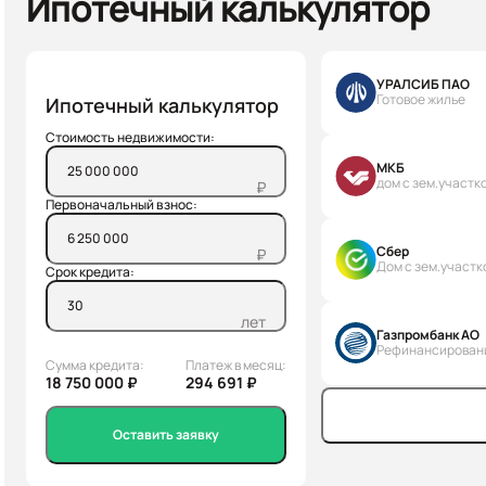
Ипотечный калькулятор
УРАЛСИБ ПАО
Готовое жилье
Ипотечный калькулятор
Стоимость недвижимости:
МКБ
дом с зем.участк
₽
Первоначальный взнос:
Сбер
₽
Дом с зем.участк
Срок кредита:
лет
Газпромбанк АО
Рефинансирован
Сумма кредита:
Платеж в месяц:
18 750 000 ₽
294 691 ₽
Оставить заявку