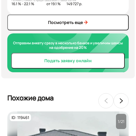
Полная стоимость кредита
Базовая ставка
Платеж
16.1 % - 22.1 %
от 19.1 %
149 727 р.
Посмотреть еще
Отправим анкету сразу в несколько банков и увеличим шансы
на одобрение на 20%
Подать заявку онлайн
Похожие дома
ID: 119461
1/21