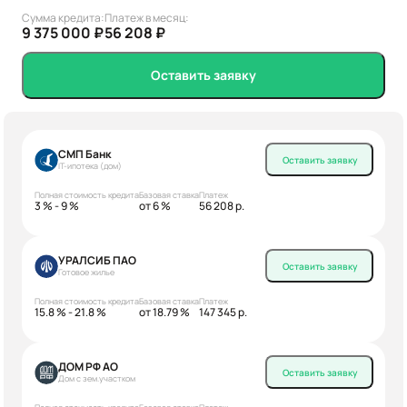
Сумма кредита:
Платеж в месяц:
9 375 000 ₽
56 208 ₽
Оставить заявку
СМП Банк
Оставить заявку
IT-ипотека (дом)
Полная стоимость кредита
Базовая ставка
Платеж
3 % - 9 %
от 6 %
56 208 р.
УРАЛСИБ ПАО
Оставить заявку
Готовое жилье
Полная стоимость кредита
Базовая ставка
Платеж
15.8 % - 21.8 %
от 18.79 %
147 345 р.
ДОМ РФ АО
Оставить заявку
Дом с зем.участком