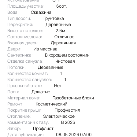
Площадь участка:
6сот.
Вода:
скважина
Тип дороги:
грунтовка
Перекрытия:
Деревянные
Высота потолков:
2.6м
Состояние дома:
Отличное
Входная дверь:
Деревянная
Двери:
из массива
Сантехника:
в хорошем состоянии
Отделка санузла:
чистовая
Потолки:
деревянные
Количество комнат:
1
Количество санузлов:
1
Цокольный этаж:
Нет
Полы:
дощатые
Материал дома:
газобетонные блоки
Ремонт:
Косметический
Покрытие крыши:
профнастил
Отопление:
электрическое
Комментарий к газу:
в 2026
Забор:
профлист
Дата публикации:
08.05.2026 07:00