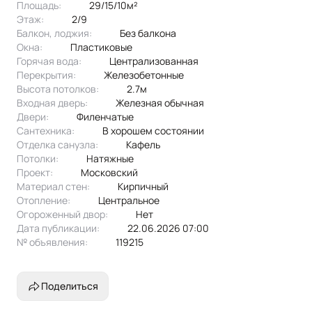
Площадь:
29/15/10м²
Этаж:
2/9
Балкон, лоджия:
без балкона
Окна:
пластиковые
Горячая вода:
централизованная
Перекрытия:
железобетонные
Высота потолков:
2.7м
Входная дверь:
Железная обычная
Двери:
филенчатые
Сантехника:
в хорошем состоянии
Отделка санузла:
кафель
Потолки:
натяжные
Проект:
московский
Материал стен:
Кирпичный
Отопление:
центральное
Огороженный двор:
Нет
Дата публикации:
22.06.2026 07:00
№ объявления:
119215
Поделиться