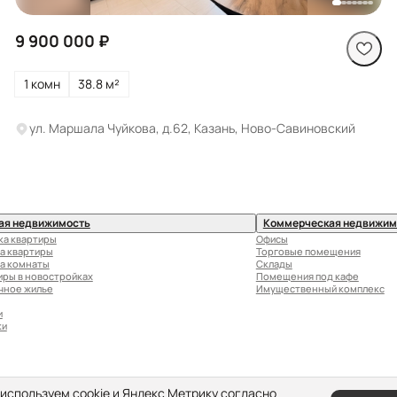
9 900 000 ₽
1 комн
38.8 м²
ул. Маршала Чуйкова, д.62, Казань, Ново-Савиновский
ая недвижимость
Коммерческая недвижим
ка квартиры
Офисы
а квартиры
Торговые помещения
а комнаты
Склады
иры в новостройках
Помещения под кафе
чное жилье
Имущественный комплекс
и
ки
используем cookie и Яндекс Метрику согласно
а персональных данных
Правовая 