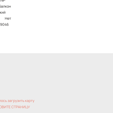
/7м²
балкон
ский
Нет
119046
лось загрузить карту
ОВИТЕ СТРАНИЦУ