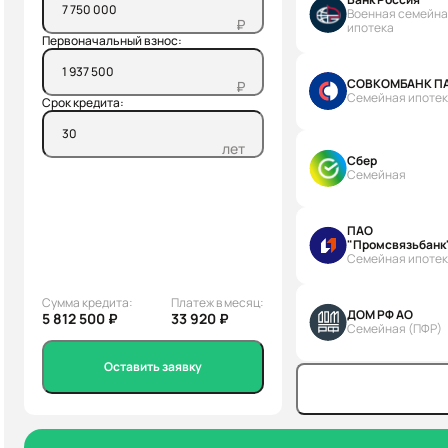
Военная семейн
₽
ипотека
Первоначальный взнос:
СОВКОМБАНК П
₽
Семейная ипоте
Срок кредита:
лет
Сбер
Семейная
ПАО
"Промсвязьбанк
Семейная ипоте
Сумма кредита:
Платеж в месяц:
ДОМ РФ АО
5 812 500 ₽
33 920 ₽
Семейная (ПФР)
Оставить заявку