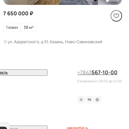
7 650 000 ₽
1 комн
38 м²
ул. Адоратского, д.51, Казань, Ново-Савиновский
+7
843
567-10-00
ость
Ежедневно с 08:00 до 21:00
sale@anflat.ru
информация