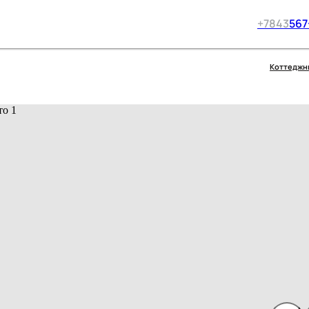
+7
843
567
Коттеджн