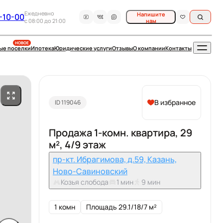
Ежедневно
Напишите
-10-00
c 08:00 до 21:00
нам
НОВОЕ
ые поселки
Ипотека
Юридические услуги
Отзывы
О компании
Контакты
В избранное
ID 119046
Продажа 1-комн. квартира, 29
м², 4/9 этаж
пр-кт. Ибрагимова, д.59, Казань,
Ново-Савиновский
Козья слобода
1 мин
9 мин
1 комн
Площадь 29.1/18/7 м²