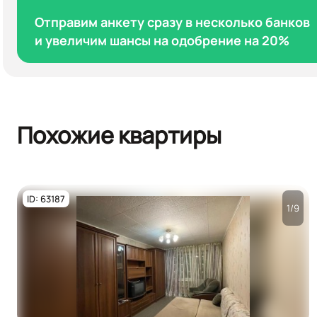
Отправим анкету сразу в несколько банков
и увеличим шансы на одобрение на 20%
Похожие квартиры
ID: 63187
1/9
Посмотреть все
фото