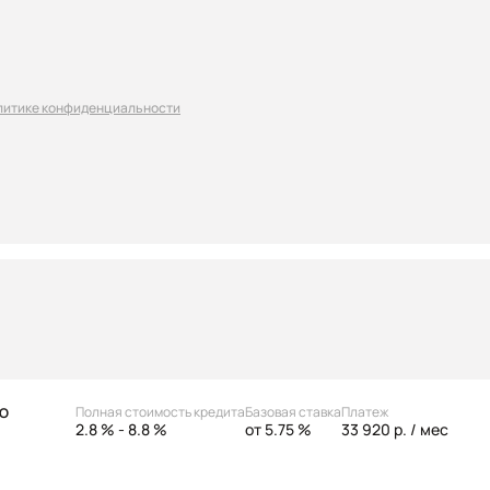
литике конфиденциальности
Полная стоимость кредита
Базовая ставка
Платеж
АО
2.8 % - 8.8 %
от 5.75 %
33 920 р.
/ мес