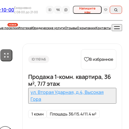
Ежедневно
Напишите
-10-00
c 08:00 до 21:00
нам
НОВОЕ
ые поселки
Ипотека
Юридические услуги
Отзывы
О компании
Контакты
В избранное
ID 116146
Продажа 1-комн. квартира, 36
м², 7/7 этаж
ул. Вторая Ударная, д.4, Высокая
Гора
1 комн
Площадь 36/15.4/11.4 м²