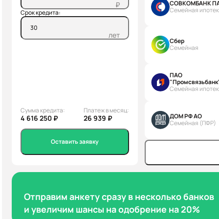
СОВКОМБАНК П
₽
Семейная ипоте
Срок кредита:
лет
Сбер
Семейная
ПАО
"Промсвязьбанк
Семейная ипоте
Сумма кредита:
Платеж в месяц:
ДОМ РФ АО
4 616 250 ₽
26 939 ₽
Семейная (ПФР)
Оставить заявку
Отправим анкету сразу в несколько банков
и увеличим шансы на одобрение на 20%