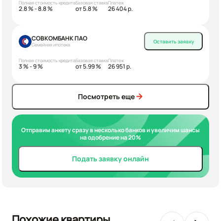
Полная стоимость кредита
Базовая ставка
Платеж
2.8 % - 8.8 %
от 5.8 %
26 404 р.
СОВКОМБАНК ПАО
Оставить заявку
Семейная ипотека
Полная стоимость кредита
Базовая ставка
Платеж
3 % - 9 %
от 5.99 %
26 951 р.
Посмотреть еще
Отправим анкету сразу в несколько банков и увеличим шансы
на одобрение на 20%
Подать заявку онлайн
Похожие квартиры