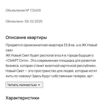
Объявление № 112409
Обновлено: 06.02.2025
Описание квартиры
Продается однокомнатная квартира 33,8 кв. м в ЖК Новый
свет.
ЖК Новый Свет будет располагаться в городе будущего
«СМАРТ Сити». Это современная площадка для развития
бизнеса, которая станет визитной карточкой республики.
Новый Свет — это пространство для людей, которые хотят
жить по-новому! Здесь будут собственные галереи, арт-
объекты, большой бульвар, парк и кофейни.
Читать полностью
Проект воплощает синергию лучших практик, форм,
традиций и примеров в мире.
Изюминкой проекта станут районы, каждый из которых
Характеристики
олицетворяет отдельную страну и подчёркивает её