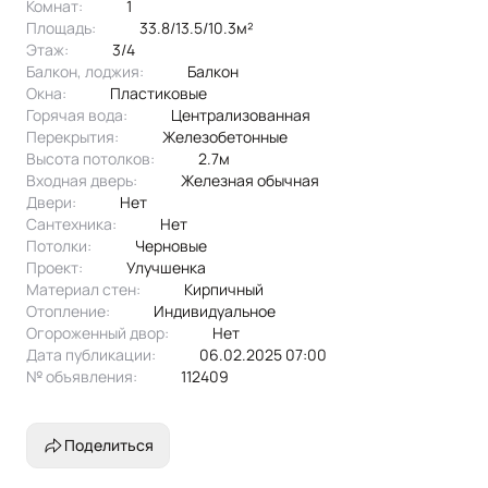
Комнат:
1
аутентичную архитектуру и настроение.
Площадь:
33.8/13.5/10.3м²
Этаж:
3/4
Балкон, лоджия:
балкон
Окна:
пластиковые
Горячая вода:
централизованная
Перекрытия:
железобетонные
Высота потолков:
2.7м
Входная дверь:
Железная обычная
Двери:
нет
Сантехника:
нет
Потолки:
черновые
Проект:
улучшенка
Материал стен:
Кирпичный
Отопление:
индивидуальное
Огороженный двор:
Нет
Дата публикации:
06.02.2025 07:00
№ объявления:
112409
Поделиться