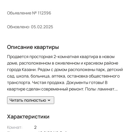
Объявление № 112396
Обновлено: 05.02.2025
Описание квартиры
Продается просторная 2-комнатная квартира в новом
доме, расположенном в оживленном и красивом районе
города Казани. Рядом с домом расположены парк, детский
сад, школа, больница, аптека, остановка общественного
транспорта. Чистая продажа. Документы готовы! В
квартире сделан современный ремонт. Полы: ламинат.
Окна: пластиковые. Потолки: натяжные. Сан. узел в кафеле.
Читать полностью
Есть лоджия. Из мебели остается: кухонный гарнитур,
гардеробная. Из техники: духовка, варочная панель.
Характеристики
Комнат:
2