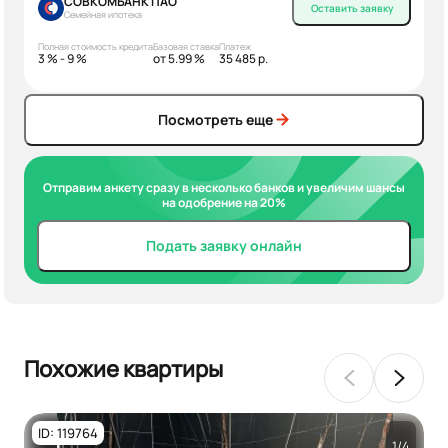
СОВКОМБАНК ПАО
Оставить заявку
Семейная ипотека
Полная стоимость кредита
Базовая ставка
Платеж
3 % - 9 %
от 5.99 %
35 485 р.
Посмотреть еще
Отправим анкету сразу в несколько банков и увеличим шансы
на одобрение на 20%
Подать заявку онлайн
Похожие квартиры
ID: 119764
1/4