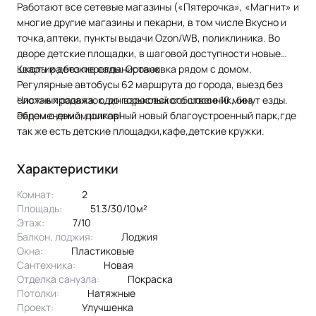
Работают все сетевые магазины («Пятерочка», «Магнит» и
многие другие магазины и пекарни, в том числе Вкусно и
точка,аптеки, пункты выдачи Оzоn/WВ, поликлиника. Во
дворе детские площадки, в шаговой доступности новые
школы и детские сады. Остановка рядом с домом.
Квартира без перепланировок.
Регулярные автобусы 62 маршрута до города, выезд без
сложных развязок, до горьковского шоссе 10 минут езды.
Чистая продажа, один взрослый собственник, без
Рядом с домом шикарный новый благоустроенный парк,где
обременений, долгов!
так же есть детские площадки,кафе,детские кружки.
Характеристики
Комнат:
2
Площадь:
51.3/30/10м²
Этаж:
7/10
Балкон, лоджия:
лоджия
Окна:
пластиковые
Сантехника:
новая
Отделка санузла:
покраска
Потолки:
натяжные
Проект:
улучшенка