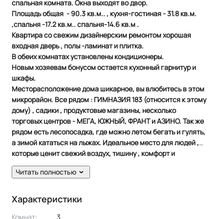
спальная комната. Окна выходят во двор.
Площадь общая - 90.3 кв.м.. , кухня-гостиная - 31.8 кв.м.
,спальня -17.2 кв.м.. спальня-14.6 кв.м .
Квартира со свежим дизайнерским ремонтом хорошая
входная дверь , полы -ламинат и плитка.
В обеих комнатах установлены кондиционеры.
Новым хозяевам бонусом остается кухонный гарнитур и
шкафы.
Месторасположение дома шикарное, вы влюбитесь в этом
микрорайон. Все рядом : ГИМНАЗИЯ 183 (относится к этому
дому) , садики , продуктовые магазины, несколько
торговых центров - МЕГА, ЮЖНЫЙ, ФРАНТ и АЗИНО. Так же
рядом есть лесопосадка, где можно летом бегать и гулять,
а зимой кататься на лыжах. Идеальное место для людей ,
которые ценит свежий воздух, тишину , комфорт и
безопасность.
Читать полностью
Характеристики
Комнат:
3