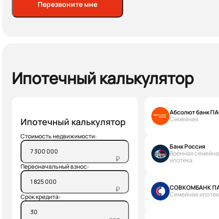
Перезвоните мне
Ипотечный калькулятор
Абсолют банк П
Семейная
Ипотечный калькулятор
Стоимость недвижимости:
Банк Россия
Военная семейн
₽
ипотека
Первоначальный взнос:
СОВКОМБАНК П
₽
Семейная ипоте
Срок кредита:
лет