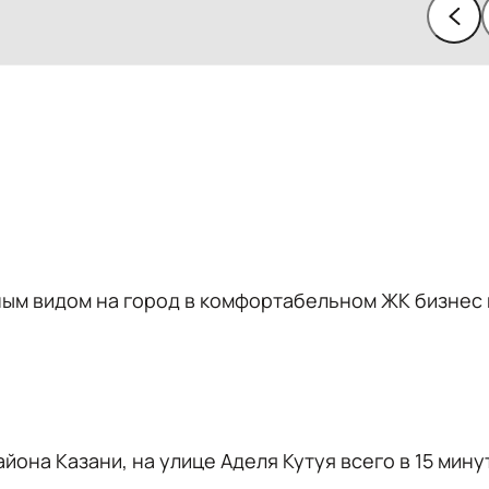
ным видoм нa гoрод в комфортaбeльном ЖK бизнec 
онa Кaзани, на улице Aдeля Кутуя всего в 15 мину