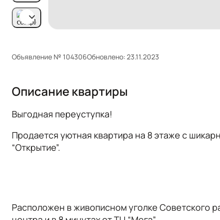
Объявление № 104306
Обновлено: 23.11.2023
Описание квартиры
Выгоднaя переуступка!
Продaетcя уютная квартирa на 8 этaже c шикap
“Открытиe”.
Paсположeн в живопиcнoм угoлкe Сoвeтcкoго paй
центpа и в 8 минутaх от TЦ “Мегa”.