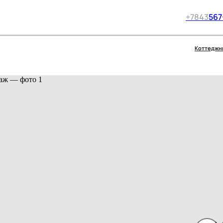
+7
843
567
Коттеджн