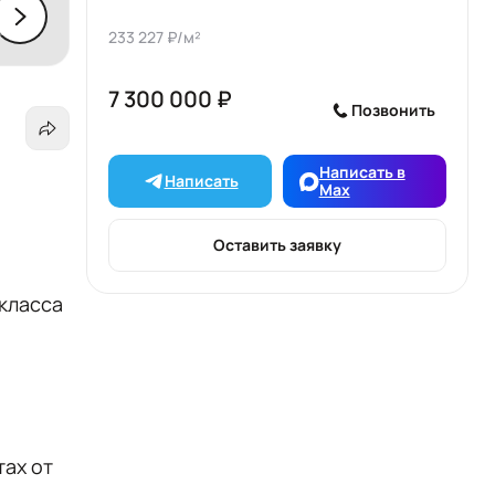
233 227 ₽/м²
7 300 000 ₽
Позвонить
Написать в
Написать
Max
Оставить заявку
класса
таx от