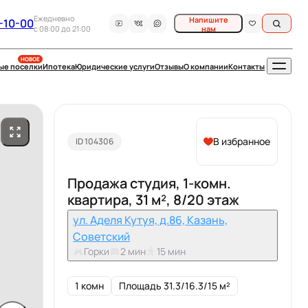
Ежедневно
Напишите
-10-00
c 08:00 до 21:00
нам
НОВОЕ
ые поселки
Ипотека
Юридические услуги
Отзывы
О компании
Контакты
В избранное
ID 104306
Продажа студия, 1-комн.
квартира, 31 м², 8/20 этаж
ул. Аделя Кутуя, д.86, Казань,
Советский
Горки
2 мин
15 мин
1 комн
Площадь 31.3/16.3/15 м²