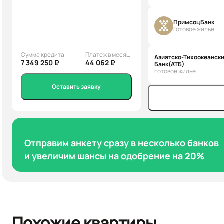
ПримсоцБанк
Готовое жилье
Сумма кредита:
Платеж в месяц:
Азиатско-Тихоокеанск
7 349 250 ₽
44 062 ₽
Банк(АТБ)
готовое жилье
Оставить заявку
Отправим анкету сразу в несколько банков
и увеличим шансы на одобрение на 20%
Похожие квартиры