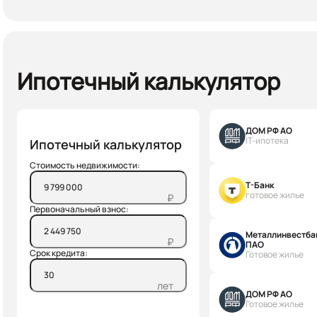
Ипотечный калькулятор
ДОМ РФ АО
IT-ипотека
Ипотечный калькулятор
Стоимость недвижимости:
Т-Банк
готовое жилье
₽
Первоначальный взнос:
Металлинвестба
₽
ПАО
Срок кредита:
Готовое жилье
лет
ДОМ РФ АО
Готовое жилье