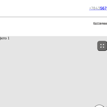
+7
843
567
Коттеджн