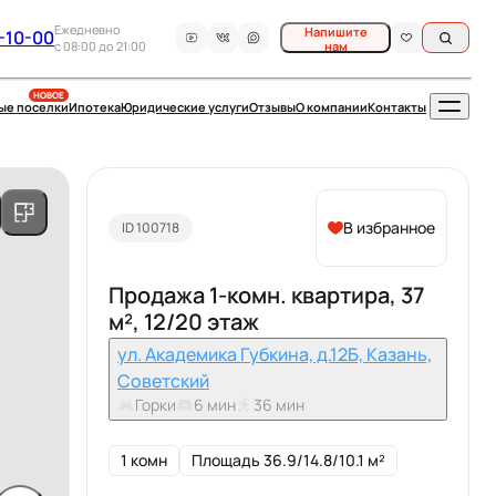
Ежедневно
Напишите
-10-00
c 08:00 до 21:00
нам
НОВОЕ
ые поселки
Ипотека
Юридические услуги
Отзывы
О компании
Контакты
В избранное
ID 100718
Продажа 1-комн. квартира, 37
м², 12/20 этаж
ул. Академика Губкина, д.12Б, Казань,
Советский
Горки
6 мин
36 мин
1 комн
Площадь 36.9/14.8/10.1 м²