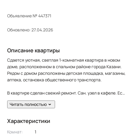
Объявление № 447371
Обновлено: 27.04.2026
Описание квартиры
Сдается уютная, светлая 1-комнатная квартира в новом
доме, расположенном в спальном районе города Казани.
Рядом с домом расположены детская площадка, магазины,
аптека, остановка общественного транспорта.
В квартире сделан свежий ремонт. Сан. узел в кафеле. Есть
балкон.
Читать полностью
Жильцам предоставляется из мебели: кухонный гарнитур,
кровать, диван раскладной, шкаф, cтол, стулья. Из техники:
холодильник, варочная панель, духовка, микроволновая
Характеристики
печь, стиральная машина, телевизор.
Комнат:
1