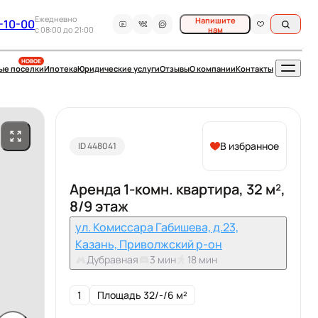
Ежедневно
Напишите
-10-00
c 08:00 до 21:00
нам
НОВОЕ
ые поселки
Ипотека
Юридические услуги
Отзывы
О компании
Контакты
В избранное
ID 448041
Аренда 1-комн. квартира, 32 м²,
8/9 этаж
ул. Комиссара Габишева, д.23,
Казань, Приволжский р-он
Дубравная
3 мин
18 мин
1
Площадь 32/-/6 м²