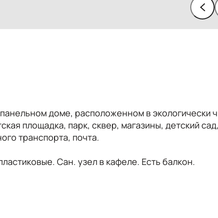
в панельном доме, расположенном в экологически 
кая площадка, парк, сквер, магазины, детский сад
ного транспорта, почта.
ластиковые. Сан. узел в кафеле. Есть балкон.
арнитур, диван, стол, стулья.
печь, духовка, стиральная машина, телевизор,