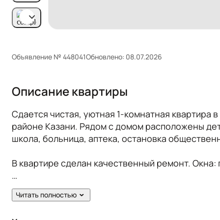
Объявление № 448041
Обновлено: 08.07.2026
Описание квартиры
Сдается чистая, уютная 1-комнатная квартира 
районе Казани. Рядом с домом расположены детс
школа, больница, аптека, остановка обществен
В квартире сделан качественный ремонт. Окна: п
Жильцам предоставляется из мебели: кухонный г
Читать полностью
Из техники: холодильник, плита, микроволновая 
мультиварка, пылесос, отпариватель.