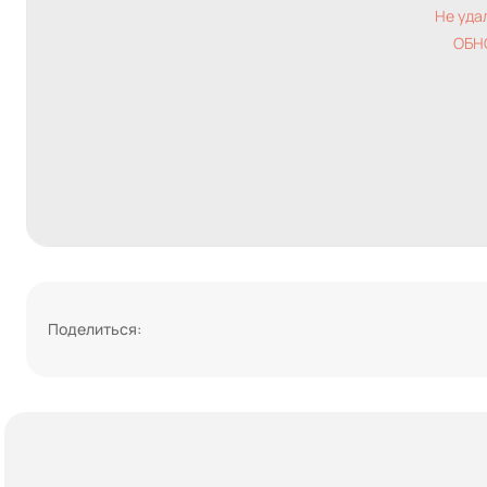
Не уда
ОБН
Поделиться: