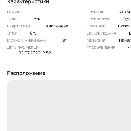
Характеристики
Эксклюзивное предложение!!
Комнат:
1
Площадь:
32/-/6
Залог:
есть
Срок залога:
0,
Квартплата:
не включена
Счетчики:
вклю
Этаж:
8/9
Балкон/лоджия:
Можно с животными:
нет
Материал:
пане
Дата публикации:
№ объявления:
08.07.2026 12:52
Расположение