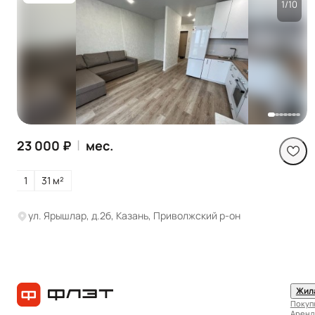
1/10
Посмотреть все
фото
|
23 000 ₽
мес.
1
31 м²
ул. Ярышлар, д.2б, Казань, Приволжский р-он
Жил
Покуп
Аренд