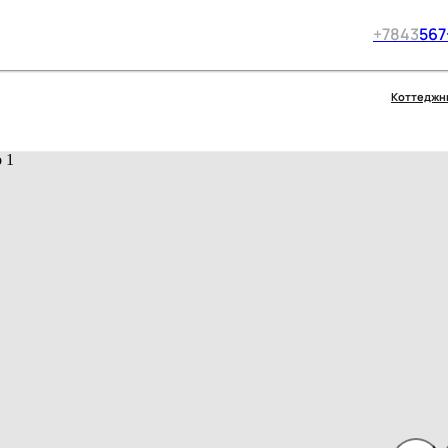
+7
843
567
Коттеджн