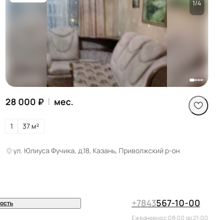
1/4
Посмотреть все
фото
|
28 000 ₽
мес.
1
37 м²
ул. Юлиуса Фучика, д.18, Казань, Приволжский р-он
+7
843
567-10-00
ость
Ежедневно с 08:00 до 21:00