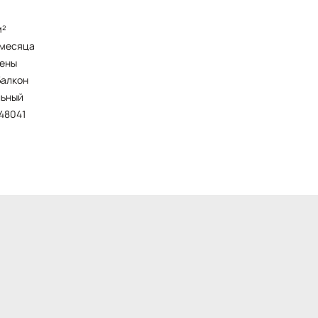
м²
5 месяца
чены
балкон
льный
448041