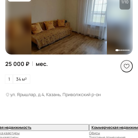
1/10
Посмотреть все
фото
|
25 000 ₽
мес.
1
34 м²
ул. Ярышлар, д.4, Казань, Приволжский р-он
ая недвижимость
Коммерческая недвижим
ка квартиры
Офисы
а квартиры
Торговые помещения