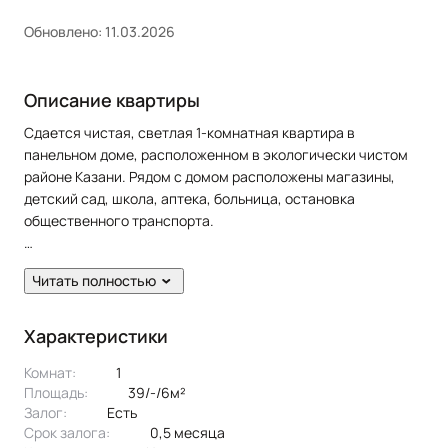
Обновлено: 11.03.2026
Описание квартиры
Сдается чистая, светлая 1-комнатная квартира в
панельном доме, расположенном в экологически чистом
районе Казани. Рядом с домом расположены магазины,
детский сад, школа, аптека, больница, остановка
общественного транспорта.
В квартире сделан косметический ремонт. Полы: линолеум.
Читать полностью
Окна: пластиковые. Сан. узел в кафеле.
Жильцам предоставляется из мебели: кухонный гарнитур,
Характеристики
диван раскладной, шкаф, cтол, стулья. Из техники:
Комнат:
1
холодильник, плита, духовка, стиральная машина,
Площадь:
39/-/6м²
телевизор.
Залог:
есть
Эксклюзивное предложение!
Срок залога:
0,5 месяца