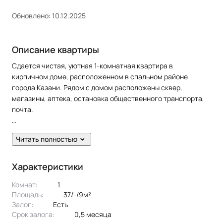
Обновлено: 10.12.2025
Описание квартиры
Сдается чистая, уютная 1-комнатная квартира в
кирпичном доме, расположенном в спальном районе
города Казани. Рядом с домом расположены сквер,
магазины, аптека, остановка общественного транспорта,
почта.
В квартире сделан качественный ремонт. Сан. узел в
Читать полностью
кафеле.
Жильцам предоставляется из мебели: кухонный гарнитур,
Характеристики
диван раскладной, кресла, гардеробная, шкаф, cтол,
Комнат:
1
стулья. Из техники: холодильник, плита, микроволновая
Площадь:
37/-/9м²
печь, духовка, стиральная машина.
Залог:
есть
Срок залога:
0,5 месяца
Эксклюзивное предложение!!