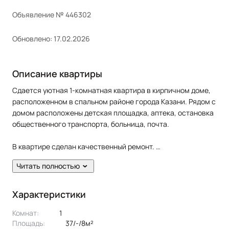
Объявление № 446302
Обновлено: 17.02.2026
Описание квартиры
Сдается уютная 1-комнатная квартира в кирпичном доме,
расположенном в спальном районе города Казани. Рядом с
домом расположены детская площадка, аптека, остановка
общественного транспорта, больница, почта.
В квартире сделан качественный ремонт.
Полы: ламинат.
Читать полностью
Окна: пластиковые.
Потолки: натяжные.
Сан. узел в кафеле.
Характеристики
Есть лоджия.
Комнат:
1
Площадь:
37/-/8м²
Жильцам предоставляется из мебели: кухонный гарнитур,