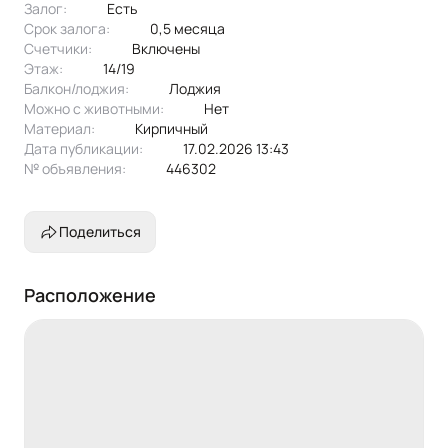
Залог:
есть
диван раскладной, кровать, шкаф-купе, тумба, гладильная
Срок залога:
0,5 месяца
доска, сушилка, стол, стулья.
Счетчики:
включены
Этаж:
14/19
Из техники: 2 холодильника, варочная панель, духовка,
Балкон/лоджия:
лоджия
чайник, микроволновая печь, стиральная машина,
Можно с животными:
нет
пылесос, 2 телевизора.
Материал:
кирпичный
Дата публикации:
17.02.2026 13:43
Эксклюзивное предложение!
№ объявления:
446302
Поделиться
Расположение