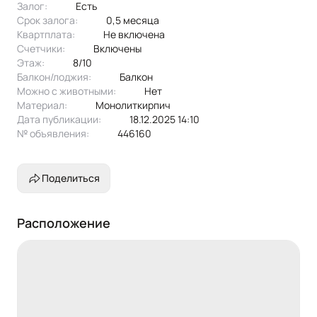
Залог:
есть
микроволновая печь, стиральная машина.
Срок залога:
0,5 месяца
Эксклюзивное предложение!
Квартплата:
не включена
Счетчики:
включены
Этаж:
8/10
Балкон/лоджия:
балкон
Можно с животными:
нет
Материал:
монолиткирпич
Дата публикации:
18.12.2025 14:10
№ объявления:
446160
Поделиться
Расположение