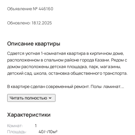
Объявление № 446160
Обновлено: 18.12.2025
Описание квартиры
Сдается уютная 1-комнатная квартира в кирпичном доме,
расположенном в спальном районе города Казани. Рядом с
домом расположены детская площадка, парк, магазины,
детский сад, школа, остановка общественного транспорта.
В квартире сделан современный ремонт. Полы: ламинат.
Окна: пластиковые. Потолки: натяжные. Сан. узел в кафеле.
Читать полностью
Есть лоджия.
Жильцам предоставляется из мебели: кухонный гарнитур,
Характеристики
диван раскладной, 2 тумбочки, шкаф-купе, сушилка,
Комнат:
1
вешалка для одежды, обувница, cтол, стулья. Из техники:
Площадь:
40/-/10м²
холодильник, варочная панель, духовка, чайник.