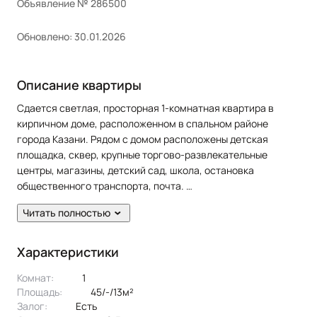
Объявление № 286500
Обновлено: 30.01.2026
Описание квартиры
Сдается светлая, просторная 1-комнатная квартира в
кирпичном доме, расположенном в спальном районе
города Казани. Рядом с домом расположены детская
площадка, сквер, крупные торгово-развлекательные
центры, магазины, детский сад, школа, остановка
общественного транспорта, почта.
Читать полностью
Полы: линолеум. Окна: пластиковые. Потолки:
выровненные, побеленные. Есть балкон.
Характеристики
Из мебели предоставляется: кухонный гарнитур, диван,
Комнат:
1
кровать, стенка, шкаф, стол, стулья. Из техники: плита,
Площадь:
45/-/13м²
холодильник, микроволновая печь, стиральная машина, wi-
Залог:
есть
fi, телевизор.