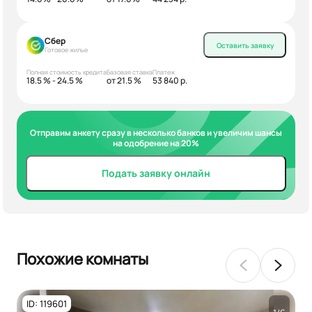
Сбер
Оставить заявку
Готовое жилье
Полная стоимость кредита
Базовая ставка
Платеж
18.5 % - 24.5 %
от 21.5 %
53 840 р.
Отправим анкету сразу в несколько банков и увеличим шансы
на одобрение на 20%
Подать заявку онлайн
Похожие комнаты
ID: 119601