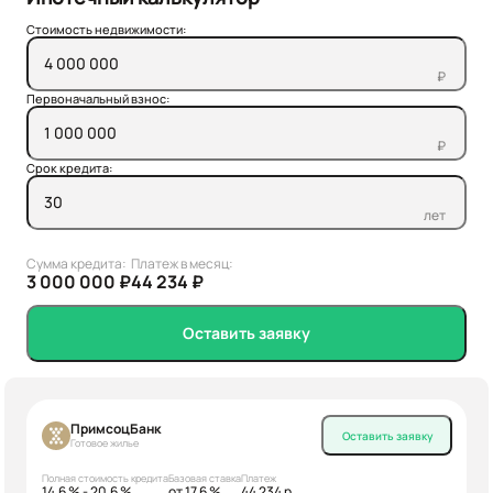
Стоимость недвижимости:
₽
Первоначальный взнос:
₽
Срок кредита:
лет
Сумма кредита:
Платеж в месяц:
3 000 000 ₽
44 234 ₽
Оставить заявку
ПримсоцБанк
Оставить заявку
Готовое жилье
Полная стоимость кредита
Базовая ставка
Платеж
14.6 % - 20.6 %
от 17.6 %
44 234 р.