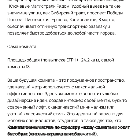
Ключевые Магистрали Рядом: Удобный выезд на такие
значимые улицы, как Сибирский тракт, проспект Победы,
Попова, Пионерская, Ершова, Космонавтов, 8 марта,
обеспечивает отличную транспортную развязку и
позволяет быстро добраться до любой части города.
Сама комната:
Площадь общая (по выписке ЕГРН) -24.2 кв м, самой
комнаты 18.
Ваша будущая комната – это продуманное пространство,
где каждый метр используется с максимальной
эффективностью. Здесь вы сможете воплотить любые
дизайнерские идеи, создав интерьер своей мечты, будь то
современный лофт, скандинавский минимализм или
уютный классический стиль. Это идеальный вариант для
молодых специалистов, студентов, а также для тех, кто
ищет выгодное вложение средств в недвижимость с
Комната очень чистая, по коридору между комнатами ходят
высоким арендным потенциалом.
без обуви (что очень редко для общежитий).