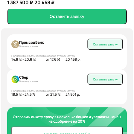
1 387 500 ₽
20 458 ₽
Оставить заявку
ПримсоцБанк
Оставить заявку
Готовое жилье
Полная стоимость кредита
Базовая ставка
Платеж
14.6 % - 20.6 %
от 17.6 %
20 458 р.
Сбер
Оставить заявку
Готовое жилье
Полная стоимость кредита
Базовая ставка
Платеж
18.5 % - 24.5 %
от 21.5 %
24 901 р.
Отправим анкету сразу в несколько банков и увеличим шансы
на одобрение на 20%