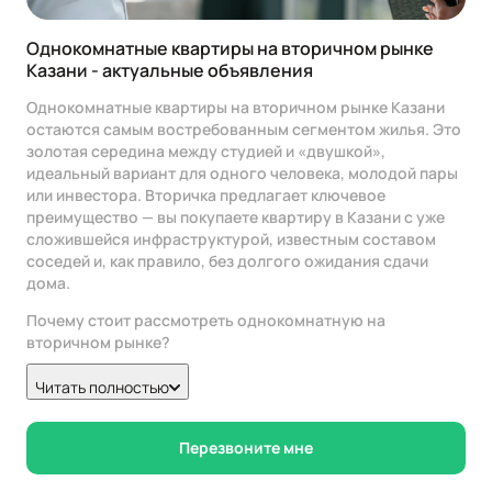
Однокомнатные квартиры на вторичном рынке
Казани - актуальные объявления
Однокомнатные квартиры на вторичном рынке Казани
остаются самым востребованным сегментом жилья. Это
золотая середина между студией и «двушкой»,
идеальный вариант для одного человека, молодой пары
или инвестора. Вторичка предлагает ключевое
преимущество — вы покупаете квартиру в Казани с уже
сложившейся инфраструктурой, известным составом
соседей и, как правило, без долгого ожидания сдачи
дома.
Почему стоит рассмотреть однокомнатную на
вторичном рынке?
Проверенная реальность.
Вы видите не план, а
Читать полностью
реальную квартиру в конкретном доме. Можно
оценить состояние подъезда, качество ремонта, вид
из окна и уровень шума.
Перезвоните мне
Сложившаяся инфраструктура.
Район уже обжит:
рядом школы, детсады, поликлиники, парки и