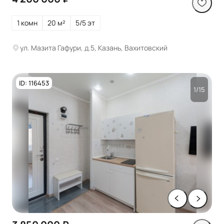
1 комн
20 м²
5/5 эт
ул. Мазита Гафури, д.5, Казань, Вахитовский
ID: 116453
1/15