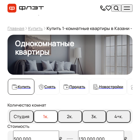
Главная
Купить
Купить 1-комнатные квартиры в Казани - об
Однокомнатные
квартиры
Купить
Снять
Продать
Новостройки
С
Количество комнат
Студия
1
к.
2
к.
3
к.
4+
к.
Стоимость
₽
₽