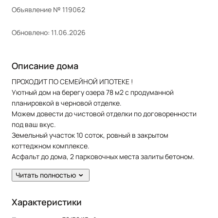
Объявление № 119062
Обновлено: 11.06.2026
Описание дома
ПРОХОДИТ ПО СЕМЕЙНОЙ ИПОТЕКЕ !
Уютный дом на берегу озера 78 м2 с продуманной
планировкой в черновой отделке.
Можем довести до чистовой отделки по договоренности
под ваш вкус.
Земельный участок 10 соток, ровный в закрытом
коттеджном комплексе.
Асфальт до дома, 2 парковочных места залиты бетоном.
Газ ,вода ,свет ,септик- все коммуникации в доме.
Читать полностью
До Казани 25 минут дороги, рядом поселок с школой ,
садиком ,магазинами .
Прекрасная природа, экологичный район, развитая
Характеристики
транспортная инфраструктура.