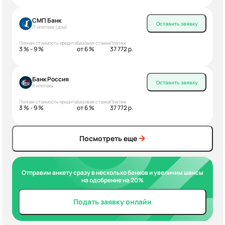
СМП Банк
Оставить заявку
IT-ипотека (дом)
Полная стоимость кредита
Базовая ставка
Платеж
3 % - 9 %
от 6 %
37 772 р.
Банк Россия
Оставить заявку
It ипотека
Полная стоимость кредита
Базовая ставка
Платеж
3 % - 9 %
от 6 %
37 772 р.
Посмотреть еще
Отправим анкету сразу в несколько банков и увеличим шансы
на одобрение на 20%
Подать заявку онлайн