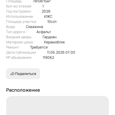
Площадь:
78/58/15м²
Забор и ворота можем установить в течении месяца !
Кол-во этажей:
1
Показ дома в удобное время .
Год постройки:
2026
Использование:
ИЖС
Площадь участка:
10сот.
Вода:
скважина
Тип дороги:
асфальт
Входная дверь:
Гардиан
Материал дома:
керамоблок
Ремонт:
Требуется
Дата публикации:
11.06.2026 07:00
№ объявления:
119062
Поделиться
Расположение