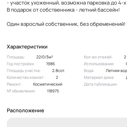
- участок ухоженный, возможна парковка до 4-
В подарок от собственника - летний бассейн!
Один взрослый собственник, без обременений!
Характеристики
Площадь:
22/0/3м²
Кол-во этажей:
2
Год постройки:
1986
Использование:
Площадь участка:
2.8сот.
Вода:
летняя во
Количество комнат:
2
Материал дома:
Ремонт:
Косметический
Дата публикации:
№ объявления:
118975
Расположение