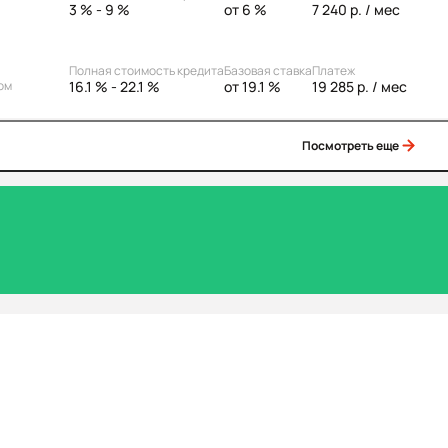
3 % - 9 %
от 6 %
7 240 р.
/ мес
Полная стоимость кредита
Базовая ставка
Платеж
16.1 % - 22.1 %
от 19.1 %
19 285 р.
/ мес
ом
Посмотреть еще