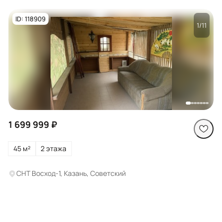
ID: 118909
1/11
Посмотреть все
фото
1 699 999 ₽
45 м²
2 этажа
СНТ Восход-1, Казань, Советский