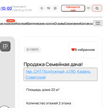
Ежедневно
Напишите
-10-00
c 08:00 до 21:00
нам
НОВОЕ
ые поселки
Ипотека
Юридические услуги
Отзывы
О компании
Контакты
В избранное
ID 118975
Продажа Семейная дача!
тер. СНТ Подлужный, д.190, Казань,
Советский
Площадь дома 22 м²
Количество этажей 2 этажа