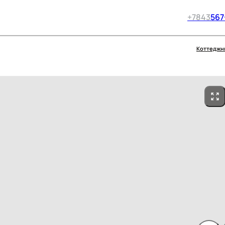
+7
843
567
Коттеджн