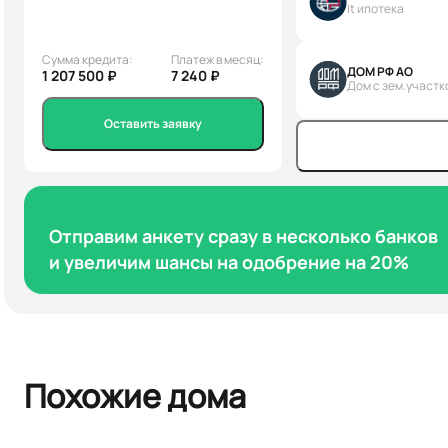
It ипотека
Сумма кредита:
Платеж в месяц:
ДОМ РФ АО
1 207 500 ₽
7 240 ₽
Дом с зем.участк
Оставить заявку
Отправим анкету сразу в несколько банков
и увеличим шансы на одобрение на 20%
Похожие дома