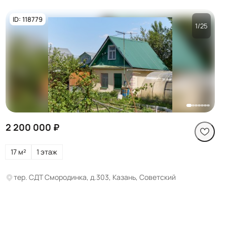
ID: 118779
1/25
Посмотреть все
фото
2 200 000 ₽
17 м²
1 этаж
тер. СДТ Смородинка, д.303, Казань, Советский