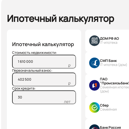
Ипотечный калькулятор
ДОМ РФ АО
IT-ипотека
Ипотечный калькулятор
Стоимость недвижимости:
СМП Банк
IT-ипотека (дом)
₽
Первоначальный взнос:
ПАО
"Промсвязьбанк
₽
Семейная ипоте
Срок кредита:
(дом)
лет
Сбер
Семейная
Банк Россия